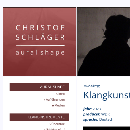
TV-beitrag
AURAL SHAPE
Klangkunstf
Intro
Aufführungen
Medien
jahr:
2023
producer:
WDR
KLANGINSTRUMENTE
sprache:
Deutsch
Überblick
'Making of ...'