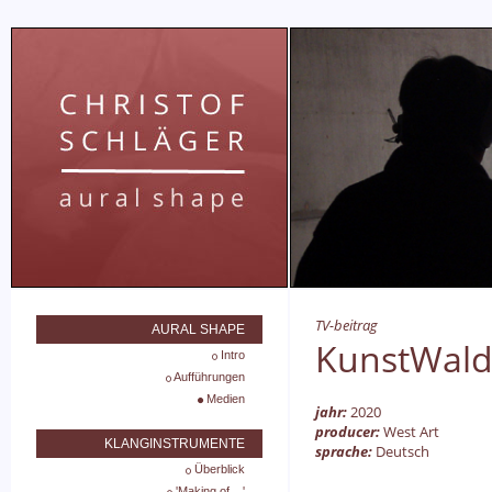
TV-beitrag
AURAL SHAPE
KunstWald
Intro
Aufführungen
Medien
jahr:
2020
producer:
West Art
KLANGINSTRUMENTE
sprache:
Deutsch
Überblick
'Making of ...'